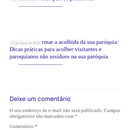
Leia mais
Como transformar a acolhida da sua paróquia:
27 de março de 2026
Dicas práticas para acolher visitantes e
paroquianos não assíduos na sua paróquia
Leia mais
Deixe um comentário
O seu endereço de e-mail não será publicado.
Campos
obrigatórios são marcados com
*
Comentário
*