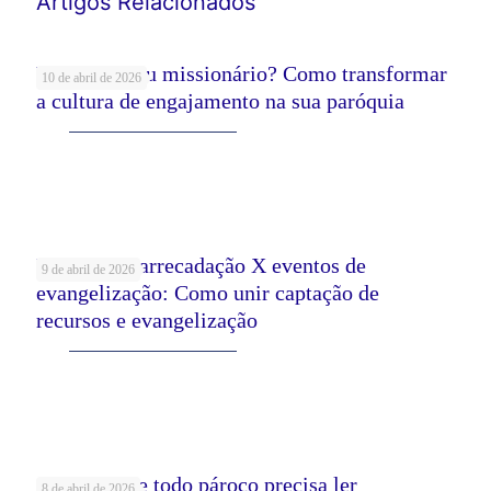
Artigos Relacionados
Voluntário ou missionário? Como transformar
10 de abril de 2026
a cultura de engajamento na sua paróquia
Leia mais
Eventos de arrecadação X eventos de
9 de abril de 2026
evangelização: Como unir captação de
recursos e evangelização
Leia mais
5 Livros que todo pároco precisa ler
8 de abril de 2026