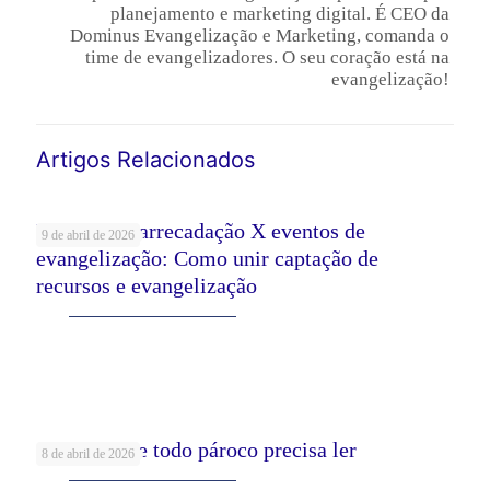
planejamento e marketing digital. É CEO da
Dominus Evangelização e Marketing, comanda o
time de evangelizadores. O seu coração está na
evangelização!
Artigos Relacionados
Eventos de arrecadação X eventos de
9 de abril de 2026
evangelização: Como unir captação de
recursos e evangelização
Leia mais
5 Livros que todo pároco precisa ler
8 de abril de 2026