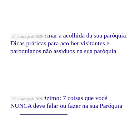
Leia mais
Como transformar a acolhida da sua paróquia:
27 de março de 2026
Dicas práticas para acolher visitantes e
paroquianos não assíduos na sua paróquia
Leia mais
Pastoral do Dízimo: 7 coisas que você
27 de março de 2026
NUNCA deve falar ou fazer na sua Paróquia
Leia mais