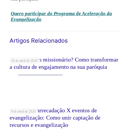
Quero participar do Programa de Aceleração da
Evangelização
Artigos Relacionados
Voluntário ou missionário? Como transformar
10 de abril de 2026
a cultura de engajamento na sua paróquia
Leia mais
Eventos de arrecadação X eventos de
9 de abril de 2026
evangelização: Como unir captação de
recursos e evangelização