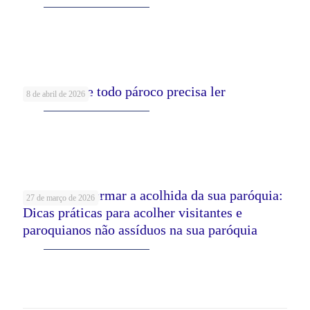
Leia mais
5 Livros que todo pároco precisa ler
8 de abril de 2026
Leia mais
Como transformar a acolhida da sua paróquia:
27 de março de 2026
Dicas práticas para acolher visitantes e
paroquianos não assíduos na sua paróquia
Leia mais