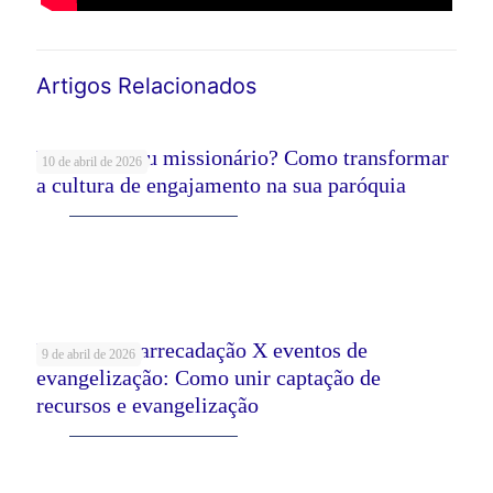
Artigos Relacionados
Voluntário ou missionário? Como transformar
10 de abril de 2026
a cultura de engajamento na sua paróquia
Leia mais
Eventos de arrecadação X eventos de
9 de abril de 2026
evangelização: Como unir captação de
recursos e evangelização
Leia mais