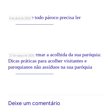
5 Livros que todo pároco precisa ler
8 de abril de 2026
Leia mais
Como transformar a acolhida da sua paróquia:
27 de março de 2026
Dicas práticas para acolher visitantes e
paroquianos não assíduos na sua paróquia
Leia mais
Deixe um comentário