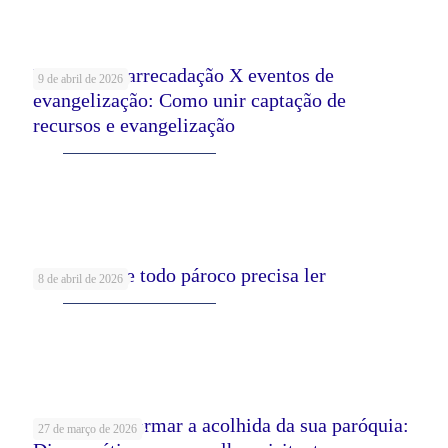
Eventos de arrecadação X eventos de
9 de abril de 2026
evangelização: Como unir captação de
recursos e evangelização
Leia mais
5 Livros que todo pároco precisa ler
8 de abril de 2026
Leia mais
Como transformar a acolhida da sua paróquia:
27 de março de 2026