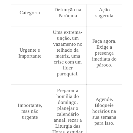
Definição na
Ação
Categoria
Paróquia
sugerida
Uma extrema-
unção, um
Faça agora.
vazamento no
Exige a
Urgente e
telhado da
presença
Importante
matriz, uma
imediata do
crise com um
pároco.
líder
paroquial.
Preparar a
homilia do
Agende.
domingo,
Importante,
Bloqueie
planejar o
mas não
horários na
calendário
urgente
sua semana
anual, rezar a
para isso.
Liturgia das
Horas, estudar.