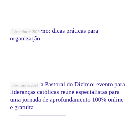
Leia mais
Mês do Dízimo: dicas práticas para
2 de junho de 2025
organização
Leia mais
7ª Semana da Pastoral do Dízimo: evento para
3 de maio de 2024
lideranças católicas reúne especialistas para
uma jornada de aprofundamento 100% online
e gratuita
Leia mais