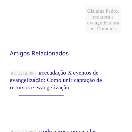
Gislaine Padro,
redatora e
evangelizadora
na Dominus
Artigos Relacionados
Eventos de arrecadação X eventos de
9 de abril de 2026
evangelização: Como unir captação de
recursos e evangelização
Leia mais
5 Livros que todo pároco precisa ler