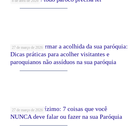
8 de abril de 2026
Leia mais
Como transformar a acolhida da sua paróquia:
27 de março de 2026
Dicas práticas para acolher visitantes e
paroquianos não assíduos na sua paróquia
Leia mais
Pastoral do Dízimo: 7 coisas que você
27 de março de 2026
NUNCA deve falar ou fazer na sua Paróquia
Leia mais