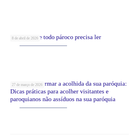
Leia mais
5 Livros que todo pároco precisa ler
8 de abril de 2026
Leia mais
Como transformar a acolhida da sua paróquia:
27 de março de 2026
Dicas práticas para acolher visitantes e
paroquianos não assíduos na sua paróquia
Leia mais