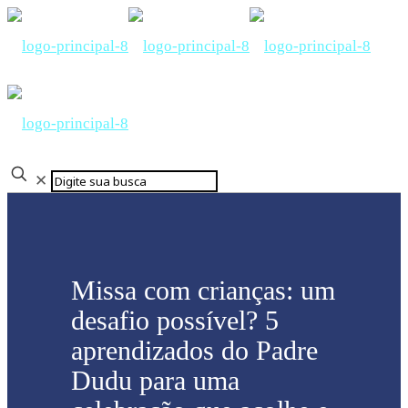
✕
Missa com crianças: um
desafio possível? 5
aprendizados do Padre
Dudu para uma