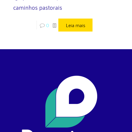
caminhos pastorais
0
Leia mais