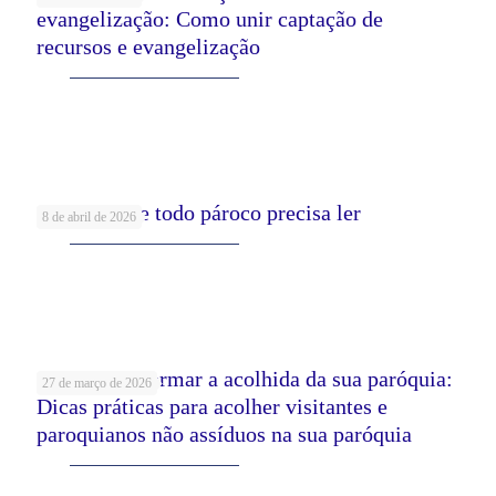
evangelização: Como unir captação de
recursos e evangelização
Leia mais
5 Livros que todo pároco precisa ler
8 de abril de 2026
Leia mais
Como transformar a acolhida da sua paróquia:
27 de março de 2026
Dicas práticas para acolher visitantes e
paroquianos não assíduos na sua paróquia