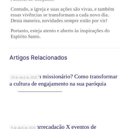
Contudo, a igreja e suas ações são vivas, e também
essas vivências se transformam a cada novo dia.
Desta maneira, novidades sempre estão por vir!
Portanto, esteja atento e aberto às inspirações do
Espírito Santo.
Artigos Relacionados
Voluntário ou missionário? Como transformar
10 de abril de 2026
a cultura de engajamento na sua paróquia
Leia mais
Eventos de arrecadação X eventos de
9 de abril de 2026