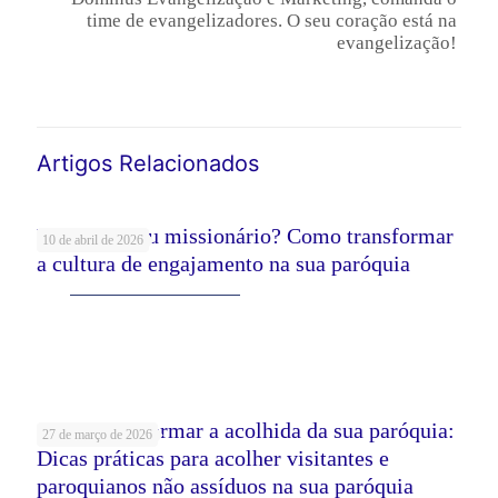
time de evangelizadores. O seu coração está na
evangelização!
Artigos Relacionados
Voluntário ou missionário? Como transformar
10 de abril de 2026
a cultura de engajamento na sua paróquia
Leia mais
Como transformar a acolhida da sua paróquia:
27 de março de 2026
Dicas práticas para acolher visitantes e
paroquianos não assíduos na sua paróquia