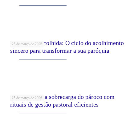
Leia mais
Pastoral da Acolhida: O ciclo do acolhimento
25 de março de 2026
sincero para transformar a sua paróquia
Leia mais
Como aliviar a sobrecarga do pároco com
25 de março de 2026
rituais de gestão pastoral eficientes
Leia mais