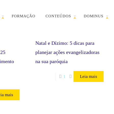
FORMAÇÃO
CONTEÚDOS
DOMINUS
Natal e Dízimo: 5 dicas para
025
planejar ações evangelizadoras
himento
na sua paróquia
1
Leia mais
ia mais