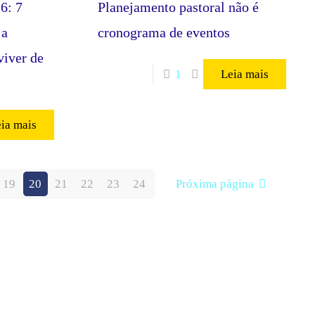
6: 7
Planejamento pastoral não é
 a
cronograma de eventos
viver de
1
Leia mais
ia mais
19
20
21
22
23
24
Próxima página