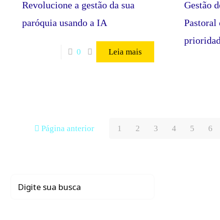
Revolucione a gestão da sua
Gestão d
paróquia usando a IA
Pastoral
priorida
0
Leia mais
Página anterior
1
2
3
4
5
6