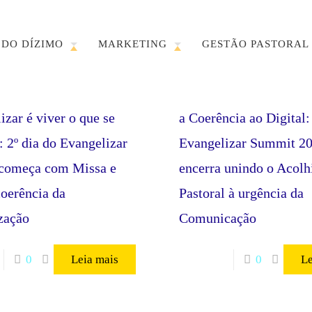
 DO DÍZIMO
MARKETING
GESTÃO PASTORAL
izar é viver o que se
a Coerência ao Digital:
: 2º dia do Evangelizar
Evangelizar Summit 2
começa com Missa e
encerra unindo o Acol
coerência da
Pastoral à urgência da
zação
Comunicação
0
Leia mais
0
Le