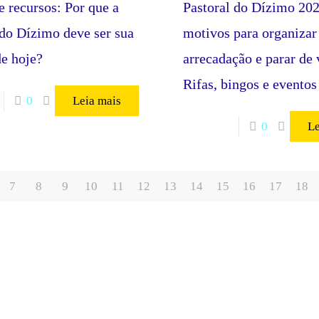
e recursos: Por que a
Pastoral do Dízimo 202
 do Dízimo deve ser sua
motivos para organizar
de hoje?
arrecadação e parar de 
Rifas, bingos e eventos
0
Leia mais
0
Le
7
8
9
10
11
12
13
14
15
16
17
18