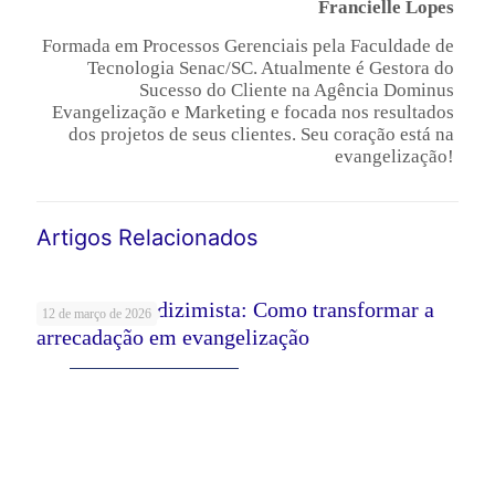
Francielle Lopes
Formada em Processos Gerenciais pela Faculdade de
Tecnologia Senac/SC. Atualmente é Gestora do
Sucesso do Cliente na Agência Dominus
Evangelização e Marketing e focada nos resultados
dos projetos de seus clientes. Seu coração está na
evangelização!
Artigos Relacionados
A jornada do dizimista: Como transformar a
12 de março de 2026
arrecadação em evangelização
Leia mais