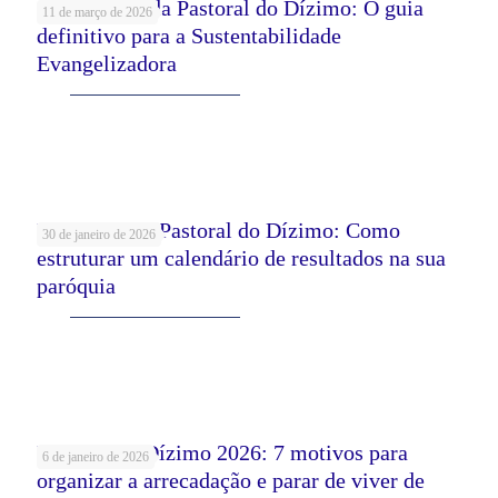
Os 4 pilares da Pastoral do Dízimo: O guia
11 de março de 2026
definitivo para a Sustentabilidade
Evangelizadora
Leia mais
Formação da Pastoral do Dízimo: Como
30 de janeiro de 2026
estruturar um calendário de resultados na sua
paróquia
Leia mais
Pastoral do Dízimo 2026: 7 motivos para
6 de janeiro de 2026
organizar a arrecadação e parar de viver de