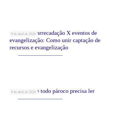
Leia mais
Eventos de arrecadação X eventos de
9 de abril de 2026
evangelização: Como unir captação de
recursos e evangelização
Leia mais
5 Livros que todo pároco precisa ler
8 de abril de 2026
Leia mais