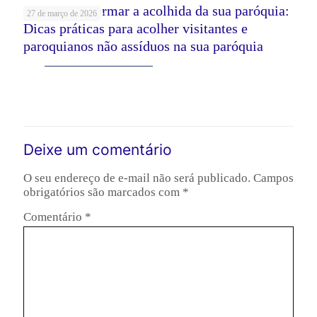
Como transformar a acolhida da sua paróquia:
27 de março de 2026
Dicas práticas para acolher visitantes e
paroquianos não assíduos na sua paróquia
Leia mais
Deixe um comentário
O seu endereço de e-mail não será publicado.
Campos
obrigatórios são marcados com
*
Comentário
*